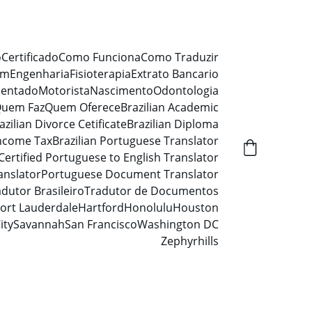
o
Certificado
Como Funciona
Como Traduzir
em
Engenharia
Fisioterapia
Extrato Bancario
mentado
Motorista
Nascimento
Odontologia
uem Faz
Quem Oferece
Brazilian Academic
azilian Divorce Cetificate
Brazilian Diploma
Income Tax
Brazilian Portuguese Translator
Certified Portuguese to English Translator
anslator
Portuguese Document Translator
dutor Brasileiro
Tradutor de Documentos
ort Lauderdale
Hartford
Honolulu
Houston
ity
Savannah
San Francisco
Washington DC
Zephyrhills