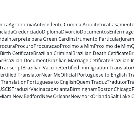
mica
Agronomia
Antecedente Criminal
Arquitetura
Casament
nciada
Credenciado
Diploma
Divorcio
Documentos
Enfermag
nda
Interprete para Green Card
Instrumento Particular
Jura
rocura
Procuro
Procuracao
Proximo a Mim
Proximo de Mim
Q
 Birth Cetificate
Brazilian Criminal
Brazilian Death Cetificate
Br
or
Brazilian Document
Brazilian Marriage Cetificate
Brazilian 
 Transcript
Brazilian Vaccine
Certified Immigration Translator
ertified Translator
Near Me
Official Portuguese to English Tr
Translation
Portuguese to English
Quem Traduz
Tradutor
Tra
USCIS
Traduzir
Vacinacao
Atlanta
Birmingham
Boston
Chicago
F
Miami
New Bedford
New Orleans
New York
Orlando
Salt Lake C