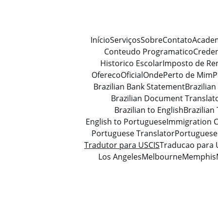
Início
Serviços
Sobre
Contato
Acade
Conteudo Programatico
Crede
Historico Escolar
Imposto de Re
Ofereco
Oficial
Onde
Perto de Mim
P
Brazilian Bank Statement
Brazilian
Brazilian Document Translat
Brazilian to English
Brazilian
English to Portuguese
Immigration C
Portuguese Translator
Portuguese 
Tradutor para USCIS
Traducao para 
Los Angeles
Melbourne
Memphis